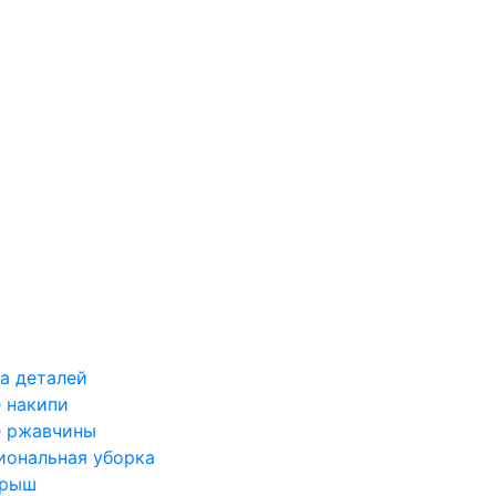
а деталей
 накипи
е ржавчины
иональная уборка
крыш