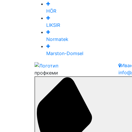
HÖR
LIKSIR
Normatek
Marston-Domsel
Ива
info@
профкеми