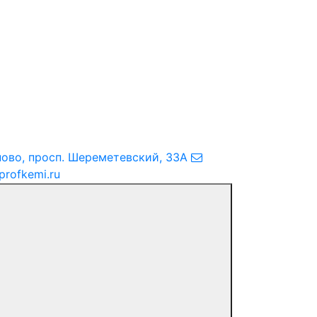
ново
,
просп. Шереметевский, 33А
profkemi.ru