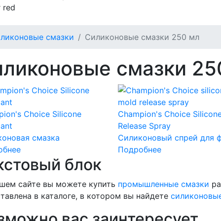
 red
ликоновые смазки
Силиконовые смазки 250 мл
ликоновые смазки 25
ion's Choice Silicone
Champion's Choice Silicon
cant
Release Spray
коновая смазка
Силиконовый спрей для 
обнее
Подробнее
кстовый блок
шем сайте вы можете купить
промышленные смазки
ра
тавлена в каталоге, в котором вы найдете
силиконовые
зможно вас заинтересует