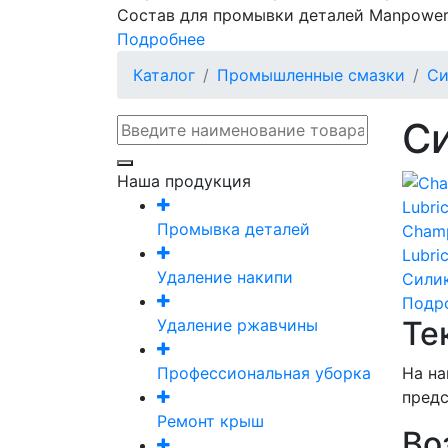
Состав для промывки деталей Manpower
Подробнее
Каталог
Промышленные смазки
Си
Си
Наша продукция
Промывка деталей
Champ
Lubri
Удаление накипи
Сили
Подр
Те
Удаление ржавчины
Профессиональная уборка
На на
предс
Ремонт крыш
Во