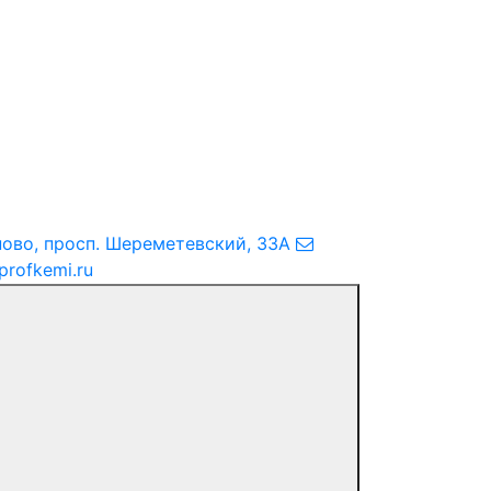
ново
,
просп. Шереметевский, 33А
profkemi.ru