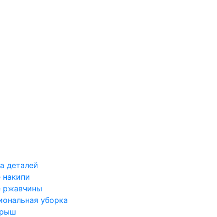
а деталей
 накипи
е ржавчины
иональная уборка
крыш