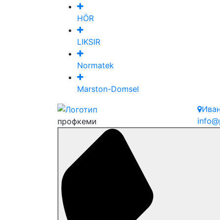
HÖR
LIKSIR
Normatek
Marston-Domsel
Ива
info@
профкеми