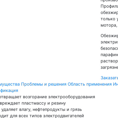
Профила
обезжир
только 
мотора,
Обезжир
электри
безопас
парафин
раствор
загрязн
Заказат
мущества
Проблемы и решения
Область применения
Ин
ификация
отвращает возгорание электрооборудования
вреждает пластмассу и резину
 удаляет влагу, нефтепродукты и грязь
дит для всех типов электродвигателей