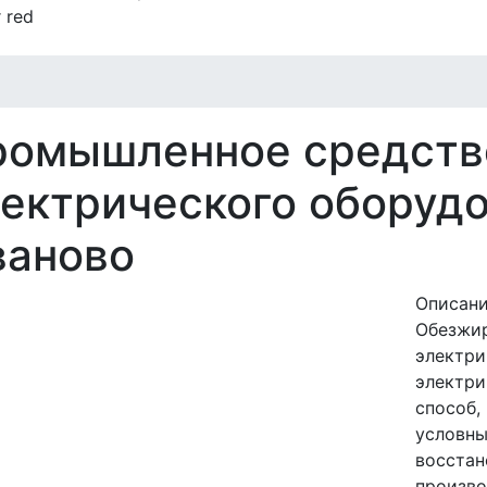
 red
ромышленное средств
ектрического оборудо
ваново
Описани
Обезжир
электри
электри
способ,
условны
восстан
произво